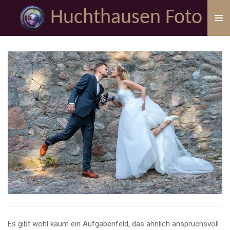
Zum
Huchthausen Foto
Hauptinhalt
springen
Es gibt wohl kaum ein Aufgabenfeld, das ähnlich anspruchsvoll